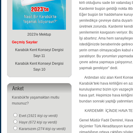
kirli olduğunu sade bir vatandaş 
Kardemir bugün geldiği nokta itibar
Eğer bugün bir haddehane kuruyors
yeniledikçe çevreye daha duyarlı 
üretmek zorunda. Kardemir kendini
yenilemenin kavgasını veriyor. Biz
2023'e Mektup
İşi abartırız. Ama hem sanayileşe
Geçmiş Sayılar
istediğinizde beraberinde getirec
Karabük Kent Konseyi Dergisi
yerin orman olmayacağını kabul e
Sayı 11
yaratılıyor. Bu yorumları yapmadan 
çevre adına yapmaya çalışıyoruz
Karabük Kent Konseyi Dergisi
yapmak gerekiyor” dedi.
Sayı 10
Ardından söz alan Kent Konseyi B
Karabük’teki hava kirliliğini en 
kuruluşlarımız bizim için vazgeçil
hava şart. Hepimize hava kirliği
Karabük'te yaşamaktan mutlu
bundan sonraki yaptığı yatırımlar
musunuz?
KARDEMİR İÇİNDE HAVA TE
Evet
(1921 kişi oy verdi)
Genel Müdür Fadıl Demirel, Hava K
Hayır
(672 kişi oy verdi)
ölçümler Türk Akraditasyon kurumu
Kararsızım
(274 kişi oy verdi)
olmadığının ortaya çıktığını söyle