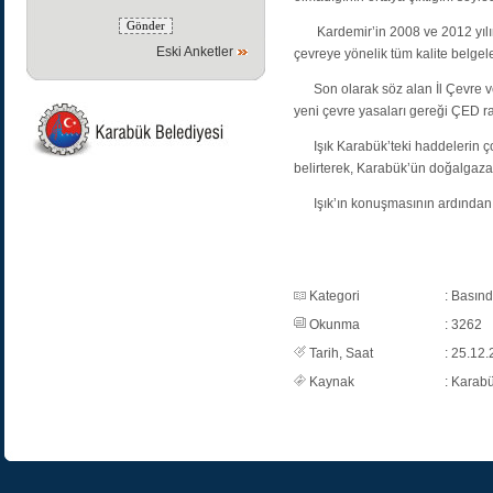
Kardemir’in 2008 ve 2012 yılına 
Eski Anketler
çevreye yönelik tüm kalite belgele
Son olarak söz alan İl Çevre ve 
yeni çevre yasaları gereği ÇED ra
Işık Karabük’teki haddelerin çoğ
belirterek, Karabük’ün doğalgaza 
Işık’ın konuşmasının ardından Ka
Kategori
: Basın
Okunma
: 3262
Tarih, Saat
: 25.12.
Kaynak
: Karab