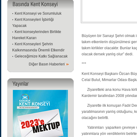
Kent Konseyi ve Sorumluluk
Kent Konseyleri İşbirliği
Yapacak
Kent konseylerinden Birlikte
Büyüyen bir Sanayi Şehri olmak is
Hareket Kararı
takım etkenlerin düşünülmesi gere
Kent Konseyleri Şehrin
takım kirlikler olacaktır. Bunlar k
Kalkınmasında Önemli Etkendir
olacak dersek yanlış olur” dedi.
Geleceğimize Katkı Sağlanacak
***
Diğer Basın Haberleri
Kent Konseyi Başkanı Özcan Büyü
Celal Bulut, Mimarlar Odası Başk
Ziyaretteki ana konu Hava kirlili
Kardemir tarafından 2008 yılından 
Ziyarette ilk konuşan Fadıl Demi
yaratılmasının yanlış olduğunu, k
olacağını belirtti.
Yatırımları yaparken çevreye ve
yatırımlara yön verdiklerini belir