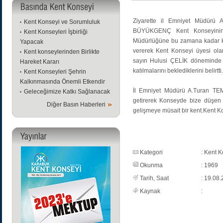
Ziyarette il Emniyet Müdürü 
Kent Konseyi ve Sorumluluk
BÜYÜKGENÇ Kent Konseyinin t
Kent Konseyleri İşbirliği
Müdürlüğüne bu zamana kadar kon
Yapacak
vererek Kent Konseyi üyesi o
Kent konseylerinden Birlikte
sayın Hulusi ÇELİK döneminde o
Hareket Kararı
katılmalarını beklediklerini belirtti.
Kent Konseyleri Şehrin
Kalkınmasında Önemli Etkendir
İl Emniyet Müdürü A.Turan TEM
Geleceğimize Katkı Sağlanacak
getirerek Konseyde bize düşen 
Diğer Basın Haberleri
gelişmeye müsait bir kent.Kent Ko
Kategori
: Kent K
Okunma
: 1969
Tarih, Saat
: 19.08
Kaynak
: