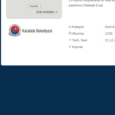
1.Projenin Başlatılarak bir ekip k
yapılması.(Yaklaşık 8 ay)
Eski Anketler
Kategori
: Kent K
Okunma
: 2159
Tarih, Saat
: 21.12.
Kaynak
: