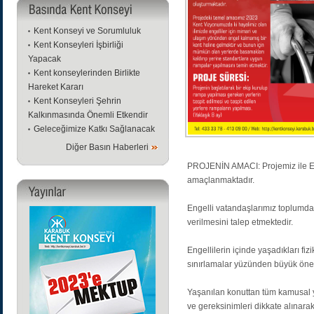
Kent Konseyi ve Sorumluluk
Kent Konseyleri İşbirliği
Yapacak
Kent konseylerinden Birlikte
Hareket Kararı
Kent Konseyleri Şehrin
Kalkınmasında Önemli Etkendir
Geleceğimize Katkı Sağlanacak
Diğer Basın Haberleri
PROJENİN AMACI: Projemiz ile Enge
amaçlanmaktadır.
Engelli vatandaşlarımız toplumdan
verilmesini talep etmektedir.
Engellilerin içinde yaşadıkları fizi
sınırlamalar yüzünden büyük öne
Yaşanılan konuttan tüm kamusal ya
ve gereksinimleri dikkate alınarak