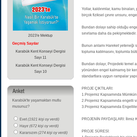
Yollar, kaldırımlar, kamu binaları
birçok fiziksel çevre unsuru, enge
Bundan dolayı sahip olduğu engeli
sınırlama daha da pekişmektedir
2023'e Mektup
Geçmiş Sayılar
Bunun anlamı Hareket yeteneği sı
Karabük Kent Konseyi Dergisi
topluma katılmasını, toplumla bütün
Sayı 11
Bundan dolayı; Projedeki temel a
Karabük Kent Konseyi Dergisi
yönünden engel kalmamış bir kent
Sayı 10
standartlara uygun rampalar yapıl
PROJE ÇIKTILARI:
1.Projemiz Kapsamında Mümkün ol
Karabük'te yaşamaktan mutlu
2.Projemiz Kapsamında engelli va
musunuz?
3.Projemiz Kapsamında Engellilere
PROJENİN PAYDAŞLARI: İlimiz Ke
Evet
(1921 kişi oy verdi)
Hayır
(672 kişi oy verdi)
PROJE SÜRESİ:
Kararsızım
(274 kişi oy verdi)