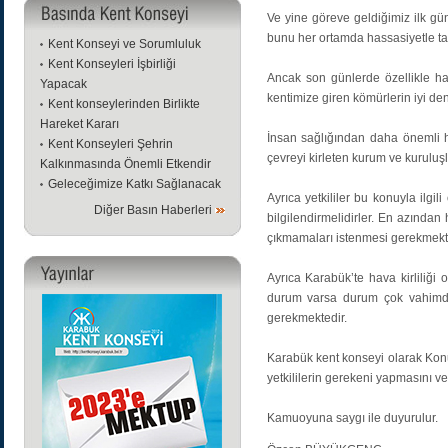
Ve yine göreve geldiğimiz ilk gün
bunu her ortamda hassasiyetle tak
Kent Konseyi ve Sorumluluk
Kent Konseyleri İşbirliği
Ancak son günlerde özellikle ha
Yapacak
kentimize giren kömürlerin iyi den
Kent konseylerinden Birlikte
Hareket Kararı
İnsan sağlığından daha önemli hi
Kent Konseyleri Şehrin
çevreyi kirleten kurum ve kuruluş
Kalkınmasında Önemli Etkendir
Geleceğimize Katkı Sağlanacak
Ayrıca yetkililer bu konuyla ilg
Diğer Basın Haberleri
bilgilendirmelidirler. En azından
çıkmamaları istenmesi gerekmekte
Ayrıca Karabük’te hava kirliliği 
durum varsa durum çok vahimdir.
gerekmektedir.
Karabük kent konseyi olarak Kon
yetkililerin gerekeni yapmasını v
Kamuoyuna saygı ile duyurulur.