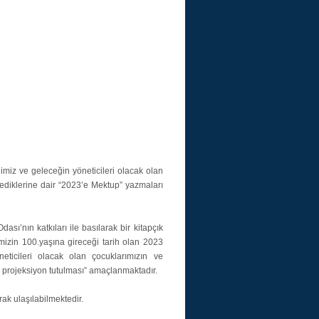
miz ve geleceğin yöneticileri olacak olan
ediklerine dair “2023’e Mektup” yazmaları
sı’nın katkıları ile basılarak bir kitapçık
mizin 100.yaşına gireceği tarih olan 2023
eticileri olacak olan çocuklarımızın ve
r projeksiyon tutulması” amaçlanmaktadır.
ak ulaşılabilmektedir.