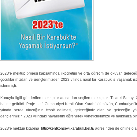
2023’e mektup projesi kapsamında ilköğretim ve orta öğretim de okuyan geleceği
çocuklarımızdan ve gençlerimizden 2023 yılında nasıl bir Karabük’te yaşamak ist
istenmişti.
Konuyla ilgili gönderilen mektuplar arasından seçilen mektuplar Ticaret Sanayi Oda
haline getirildi. Proje ile “ Cumhuriyet Kenti Olan Karabük’ümüzün, Cumhuriyet’i
yılında nerde olacağının tesbit edilmesi, geleceğimiz olan ve geleceğin yön
gençlerimizin 2023 yılındaki hayallerini öğrenerek yöneticilerimize ve halkımıza bi
2023’e mektup kitabına
http://kentkonseyi.karabuk.bel.tr/
adresinden de online olar