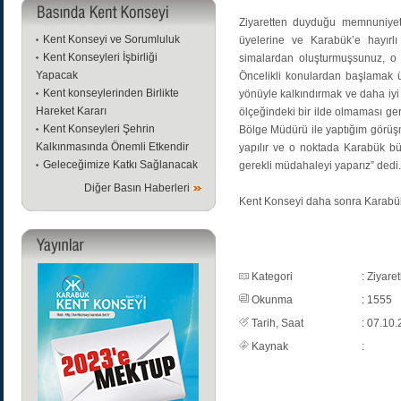
Ziyaretten duyduğu memnuniyeti
Kent Konseyi ve Sorumluluk
üyelerine ve Karabük’e hayırlı
Kent Konseyleri İşbirliği
simalardan oluşturmuşsunuz, o
Yapacak
Öncelikli konulardan başlamak ü
Kent konseylerinden Birlikte
yönüyle kalkındırmak ve daha iyi 
Hareket Kararı
ölçeğindeki bir ilde olmaması ger
Kent Konseyleri Şehrin
Bölge Müdürü ile yaptığım görüşme
Kalkınmasında Önemli Etkendir
yapılır ve o noktada Karabük bü
Geleceğimize Katkı Sağlanacak
gerekli müdahaleyi yaparız” dedi.
Diğer Basın Haberleri
Kent Konseyi daha sonra Karabük 
Kategori
: Ziyaret
Okunma
: 1555
Tarih, Saat
: 07.10.
Kaynak
: